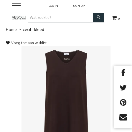
LOG IN
SIGN UP
0
Home
>
cecil - kleed
Webshop Dames
Voeg toe aan wishlist
Webshop Heren
Beauty
Merken
Lookbook
Fashion Blog
Next
Cadeaubon