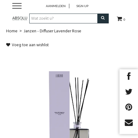
AANMELDEN
SIGN UP
0
Home
>
Janzen - Diffuser Lavender Rose
Webshop Dames
Voeg toe aan wishlist
Webshop Heren
Beauty
Merken
Lookbook
Fashion Blog
Cadeaubon