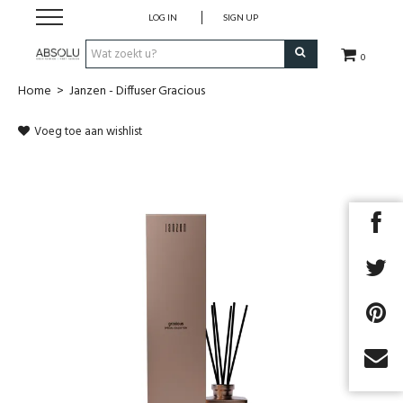
LOG IN
SIGN UP
0
Home
>
Janzen - Diffuser Gracious
Webshop Dames
Voeg toe aan wishlist
Webshop Heren
Beauty
Merken
Lookbook
Fashion Blog
Cadeaubon