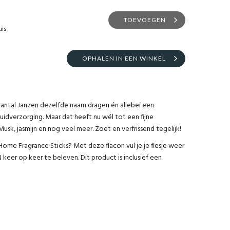
TOEVOEGEN
uis
OPHALEN IN EEN WINKEL
hantal Janzen dezelfde naam dragen én allebei een
uidverzorging. Maar dat heeft nu wél tot een fijne
usk, jasmijn en nog veel meer. Zoet en verfrissend tegelijk!
ome Fragrance Sticks? Met deze flacon vul je je flesje weer
keer op keer te beleven. Dit product is inclusief een