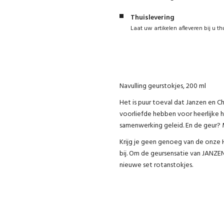
Thuislevering
Laat uw artikelen afleveren bij u th
Navulling geurstokjes, 200 ml
Het is puur toeval dat Janzen en C
voorliefde hebben voor heerlijke h
samenwerking geleid. En de geur? M
Krijg je geen genoeg van de onze H
bij. Om de geursensatie van JANZEN 
nieuwe set rotanstokjes.