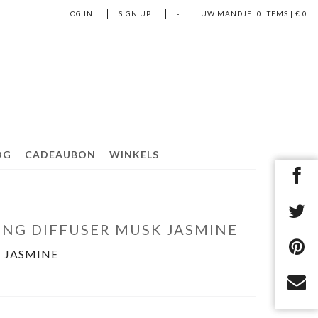
LOG IN
SIGN UP
-
UW MANDJE:
0
ITEMS | €
0
OG
CADEAUBON
WINKELS
ING DIFFUSER MUSK JASMINE
K JASMINE