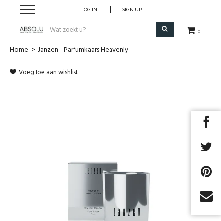
LOG IN
SIGN UP
0
Home
>
Janzen - Parfumkaars Heavenly
Webshop Dames
Voeg toe aan wishlist
Webshop Heren
Beauty
Merken
Lookbook
Fashion Blog
Cadeaubon