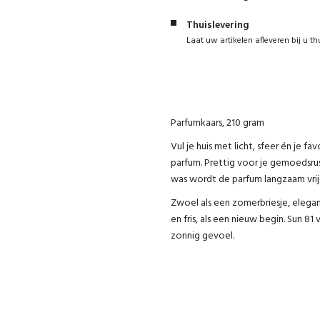
Thuislevering
Laat uw artikelen afleveren bij u th
Parfumkaars, 210 gram
Vul je huis met licht, sfeer én je f
parfum. Prettig voor je gemoedsrust
was wordt de parfum langzaam vri
Zwoel als een zomerbriesje, elegan
en fris, als een nieuw begin. Sun 8
zonnig gevoel.