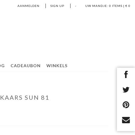
AANMELDEN
SIGN UP
-
UW MANDJE:
0
ITEMS | €
0
OG
CADEAUBON
WINKELS
KAARS SUN 81