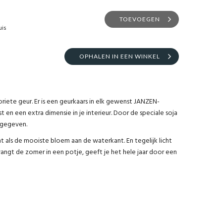
TOEVOEGEN
uis
OPHALEN IN EEN WINKEL
avoriete geur. Er is een geurkaars in elk gewenst JANZEN-
 en een extra dimensie in je interieur. Door de speciale soja
jgegeven.
t als de mooiste bloem aan de waterkant. En tegelijk licht
1 vangt de zomer in een potje, geeft je het hele jaar door een