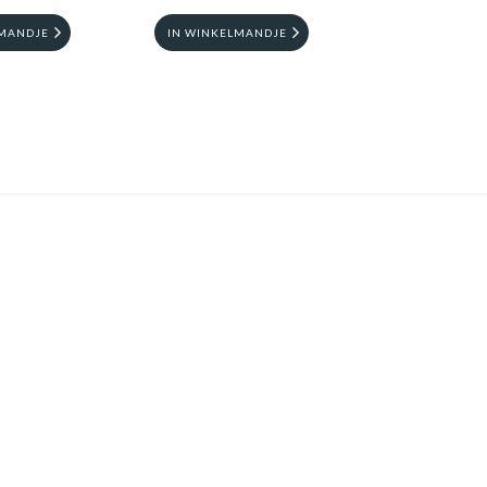
LMANDJE
IN WINKELMANDJE
NIEUWSBRIEF
lijf op de hoogte
JA, HOU ME OP DE HOOGTE