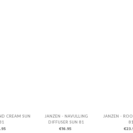
AND CREAM SUN
JANZEN - NAVULLING
JANZEN - RO
81
DIFFUSER SUN 81
8
.95
€16.95
€23.