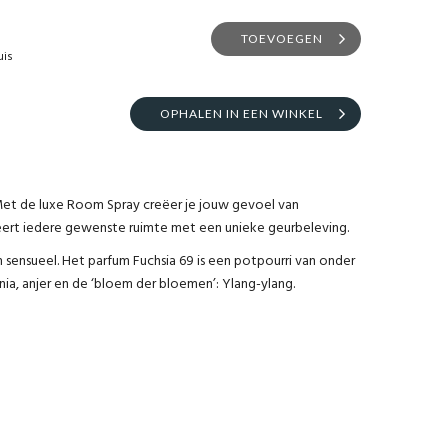
TOEVOEGEN
uis
OPHALEN IN EEN WINKEL
 Met de luxe Room Spray creëer je jouw gevoel van
eert iedere gewenste ruimte met een unieke geurbeleving.
n sensueel. Het parfum Fuchsia 69 is een potpourri van onder
nia, anjer en de ‘bloem der bloemen’: Ylang-ylang.