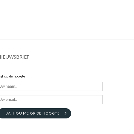
NIEUWSBRIEF
lijf op de hoogte
JA, HOU ME OP DE HOOGTE