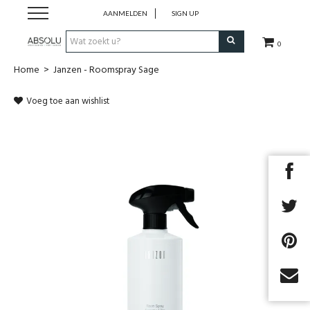
AANMELDEN
SIGN UP
0
Home
>
Janzen - Roomspray Sage
Webshop Dames
Voeg toe aan wishlist
Webshop Heren
Beauty
Merken
Lookbook
Fashion Blog
Cadeaubon