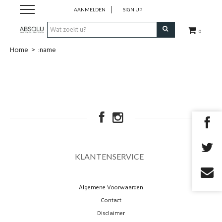
AANMELDEN
SIGN UP
0
Home
>
:name
Webshop Dames
Webshop Heren
Beauty
Merken
KLANTENSERVICE
Lookbook
Algemene Voorwaarden
Fashion Blog
Contact
Disclaimer
Cadeaubon