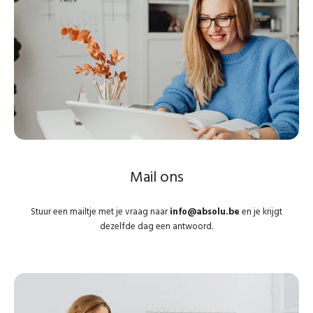
begin je op een nieuwe bonuskaart met het sparen van
bonuspunten
Je hebt nog geen klantenkaart bij ABSOLU.
Geen probleem! Zodra je een volledig ingevulde account
aanmaakt, creëren we een digitale bonuskaart voor jou.
Telkens je inlogt met dit account verrekent het systeem
automatisch jouw reeds gespaarde bonuskorting en heb je de
keuze deze te verzilveren.
Ga je daarna shoppen in een fysieke winkel, dan kan de
verkoopster jouw gegevens opzoeken en kan je verder sparen
Mail ons
op dezelfde bonuskaart.
Stuur een mailtje met je vraag naar
info@
absolu.be
en je krijgt
dezelfde dag een antwoord.