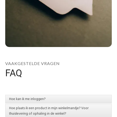
Winkels
VAAKGESTELDE VRAGEN
FAQ
Hoe kan ik me inloggen?
Hoe plaats ik een product in mijn winkelmandje? Voor
Klik rechts bovenaan de pagina op 'LOG IN'. Als je al over een
thuislevering of ophaling in de winkel?
Absolu account beschikt en reeds geregistreerd bent in onze shops