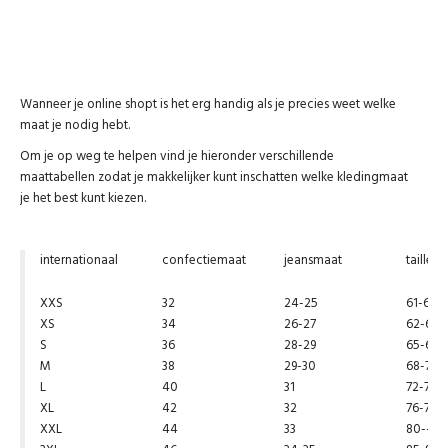
Winkels
Wanneer je online shopt is het erg handig als je precies weet welke
maat je nodig hebt.
Om je op weg te helpen vind je hieronder verschillende
maattabellen zodat je makkelijker kunt inschatten welke kledingmaat
je het best kunt kiezen.
internationaal
confectiemaat
jeansmaat
taille (
XXS
32
24-25
61-63
XS
34
26-27
62-64
S
36
28-29
65-67
M
38
29-30
68-71
L
40
31
72-75
XL
42
32
76-79
XXL
44
33
80--84