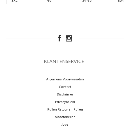
3XL
46
34-35
85-89
KLANTENSERVICE
Algemene Voorwaarden
Contact
Disclaimer
Privacybeleid
Ruilen Retour en Ruilen
Maattabellen
Jobs