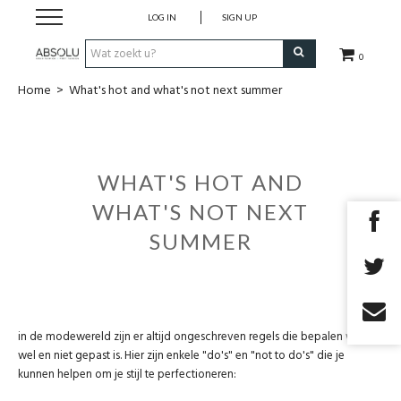
LOG IN
SIGN UP
0
Home
>
What's hot and what's not next summer
Webshop Dames
Webshop Heren
WHAT'S HOT AND
Beauty
WHAT'S NOT NEXT
SUMMER
Merken
Lookbook
in de modewereld zijn er altijd ongeschreven regels die bepalen wat
Fashion Blog
wel en niet gepast is. Hier zijn enkele "do's" en "not to do's" die je
kunnen helpen om je stijl te perfectioneren:
Cadeaubon