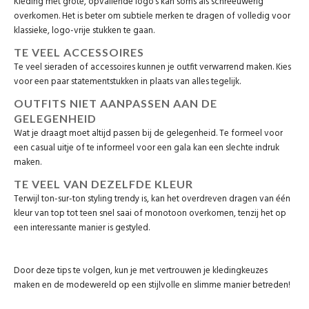
Kleding met grote, opvallende logo’s kan soms als schreeuwerig
overkomen. Het is beter om subtiele merken te dragen of volledig voor
klassieke, logo-vrije stukken te gaan.
TE VEEL ACCESSOIRES
Te veel sieraden of accessoires kunnen je outfit verwarrend maken. Kies
voor een paar statementstukken in plaats van alles tegelijk.
OUTFITS NIET AANPASSEN AAN DE
GELEGENHEID
Wat je draagt moet altijd passen bij de gelegenheid. Te formeel voor
een casual uitje of te informeel voor een gala kan een slechte indruk
maken.
TE VEEL VAN DEZELFDE KLEUR
Terwijl ton-sur-ton styling trendy is, kan het overdreven dragen van één
kleur van top tot teen snel saai of monotoon overkomen, tenzij het op
een interessante manier is gestyled.
Door deze tips te volgen, kun je met vertrouwen je kledingkeuzes
maken en de modewereld op een stijlvolle en slimme manier betreden!