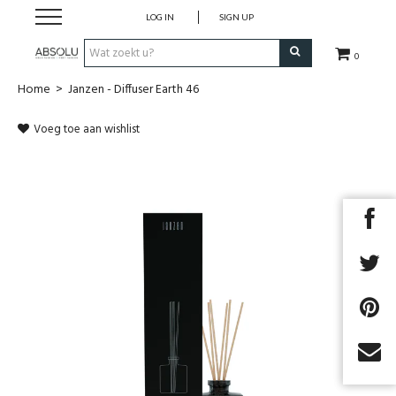
LOG IN
SIGN UP
0
Home
>
Janzen - Diffuser Earth 46
Webshop Dames
Voeg toe aan wishlist
Webshop Heren
Beauty
Merken
Lookbook
Fashion Blog
Cadeaubon