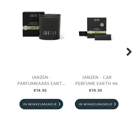
Next
JANZEN -
JANZEN - CAR
PARFUMKAARS EARTH
PERFUME EARTH 46
LO
€14.95
46
€14.95
IN WINKELMANDJE
IN WINKELMANDJE
I