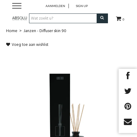
AANMELDEN
SIGN UP
0
Home
>
Janzen - Diffuser skin 90
Webshop Dames
Voeg toe aan wishlist
Webshop Heren
Beauty
Merken
Lookbook
Fashion Blog
Cadeaubon