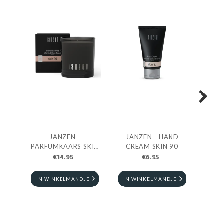
Next
JANZEN -
JANZEN - HAND
JAN
PARFUMKAARS SKIN
CREAM SKIN 90
DI
€14.95
90
€6.95
IN WINKELMANDJE
IN WINKELMANDJE
I