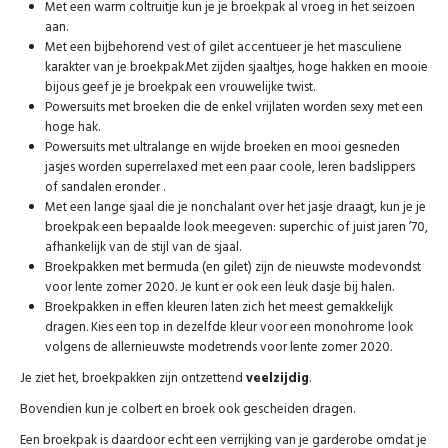
Met een warm coltruitje kun je je broekpak al vroeg in het seizoen
aan.
Met een bijbehorend vest of gilet accentueer je het masculiene
karakter van je broekpak.Met zijden sjaaltjes, hoge hakken en mooie
bijous geef je je broekpak een vrouwelijke twist.
Powersuits met broeken die de enkel vrijlaten worden sexy met een
hoge hak.
Powersuits met ultralange en wijde broeken en mooi gesneden
jasjes worden superrelaxed met een paar coole, leren badslippers
of sandalen eronder .
Met een lange sjaal die je nonchalant over het jasje draagt, kun je je
broekpak een bepaalde look meegeven: superchic of juist jaren ’70,
afhankelijk van de stijl van de sjaal.
Broekpakken met bermuda (en gilet) zijn de nieuwste modevondst
voor lente zomer 2020. Je kunt er ook een leuk dasje bij halen.
Broekpakken in effen kleuren laten zich het meest gemakkelijk
dragen. Kies een top in dezelfde kleur voor een monohrome look
volgens de allernieuwste modetrends voor lente zomer 2020.
Je ziet het, broekpakken zijn ontzettend
veelzijdig
.
Bovendien kun je colbert en broek ook gescheiden dragen.
Een broekpak is daardoor echt een verrijking van je garderobe omdat je