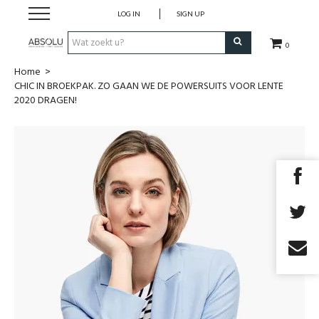
LOG IN
SIGN UP
0
Home
>
Webshop Dames
CHIC IN BROEKPAK. ZO GAAN WE DE POWERSUITS VOOR LENTE
2020 DRAGEN!
Webshop Heren
Beauty
Merken
Lookbook
Fashion Blog
Cadeaubon