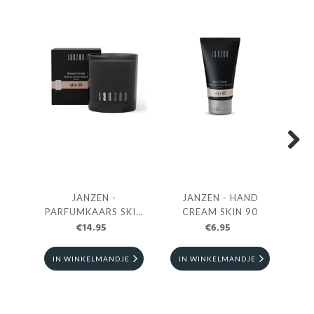
Next
JANZEN -
JANZEN - HAND
JAN
PARFUMKAARS SKIN
CREAM SKIN 90
DI
€14.95
90
€6.95
IN WINKELMANDJE
IN WINKELMANDJE
I