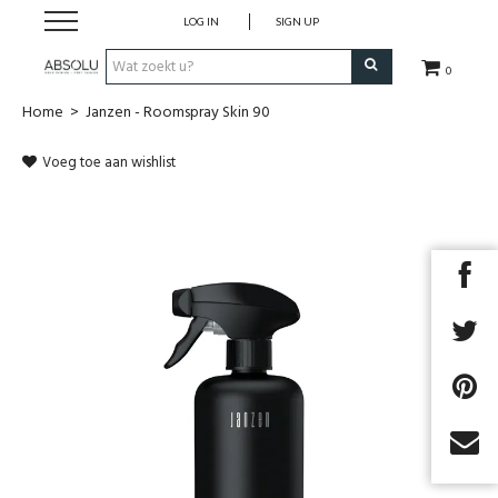
LOG IN
SIGN UP
0
Home
>
Janzen - Roomspray Skin 90
Webshop Dames
Voeg toe aan wishlist
Webshop Heren
Beauty
Merken
Lookbook
Fashion Blog
Cadeaubon