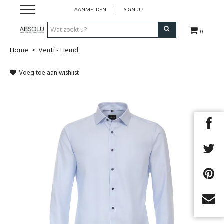
AANMELDEN
SIGN UP
0
Home
>
Venti - Hemd
Webshop Dames
Voeg toe aan wishlist
Webshop Heren
Beauty
Merken
Lookbook
Fashion Blog
Next
Cadeaubon