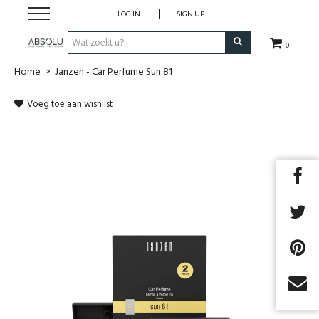
LOG IN
SIGN UP
0
Home
>
Janzen - Car Perfume Sun 81
Webshop Dames
Voeg toe aan wishlist
Webshop Heren
Beauty
Merken
Lookbook
Fashion Blog
Cadeaubon