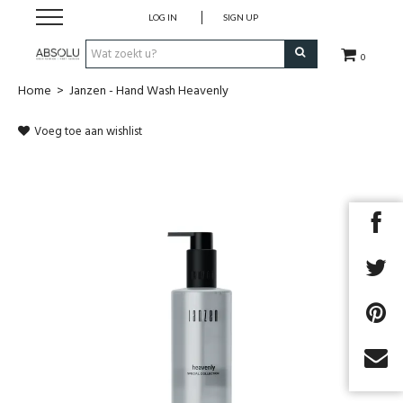
LOG IN
SIGN UP
0
Home
>
Janzen - Hand Wash Heavenly
Webshop Dames
Voeg toe aan wishlist
Webshop Heren
Beauty
Merken
Lookbook
Fashion Blog
Cadeaubon