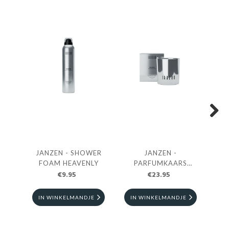
Next
JANZEN - SHOWER
JANZEN -
JAN
FOAM HEAVENLY
PARFUMKAARS
€9.95
HEAVENLY
€23.95
IN WINKELMANDJE
IN WINKELMANDJE
I